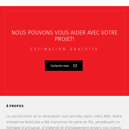
NOUS POUVONS VOUS AIDER AVEC VOTRE
PROJET!
ESTIMATION GRATUITE
Contactez-nous
À PROPOS
La construction et la rénovation sont ancrées dans notre ADN. Notre
entreprise familiale a été transmise de père en fils, perpétuant un
héritage d’artisanat, d’intégrité et d’engagement envers nos clients.