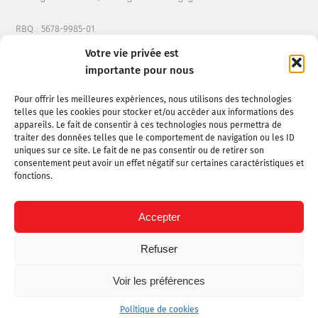
RBQ : 5678-9985-01
Votre vie privée est
importante pour nous
CONSTRUCTIONMARTINALIEINC@HOTMAIL.COM
Pour offrir les meilleures expériences, nous utilisons des technologies
telles que les cookies pour stocker et/ou accéder aux informations des
(514) 668-8985
appareils. Le fait de consentir à ces technologies nous permettra de
traiter des données telles que le comportement de navigation ou les ID
uniques sur ce site. Le fait de ne pas consentir ou de retirer son
consentement peut avoir un effet négatif sur certaines caractéristiques et
Politique de confidentialité
fonctions.
Accepter
Refuser
Voir les préférences
©Construction Martin Alie Inc. - 2025. Tous droits réservés.
Politique de cookies